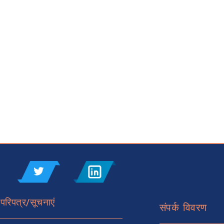
ण परिपत्र/सूचनाएं
संपर्क विवरण