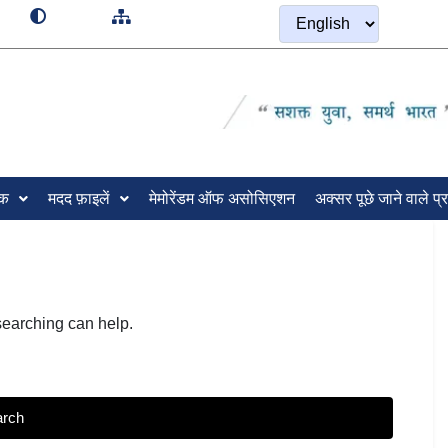
रक
मदद फ़ाइलें
मेमोरेंडम ऑफ असोसिएशन
अक्सर पूछे जाने वाले प्र
searching can help.